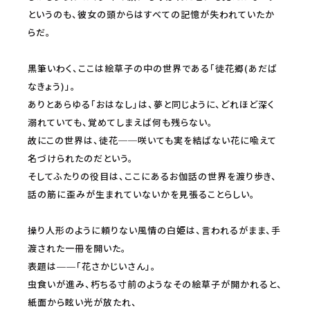
というのも、彼女の頭からはすべての記憶が失われていたか
らだ。
黒筆いわく、ここは絵草子の中の世界である「徒花郷(あだば
なきょう)」。
ありとあらゆる「おはなし」は、夢と同じように、どれほど深く
溺れていても、覚めてしまえば何も残らない。
故にこの世界は、徒花──咲いても実を結ばない花に喩えて
名づけられたのだという。
そしてふたりの役目は、ここにあるお伽話の世界を渡り歩き、
話の筋に歪みが生まれていないかを見張ることらしい。
操り人形のように頼りない風情の白姫は、言われるがまま、手
渡された一冊を開いた。
表題は――「花さかじいさん」。
虫食いが進み、朽ちる寸前のようなその絵草子が開かれると、
紙面から眩い光が放たれ、