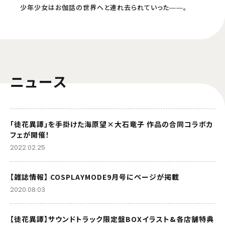
少年少女はお伽話の世界へと連れ去られていった――。
ニュース
「徒花異譚」を手掛けた海原望×大石竜子 作品の合同コラボカ
フェが開催！
2022.02.25
【雑誌情報】 COSPLAYMODE9月号にページが掲載
2020.08.03
【徒花異譚】サウンドトラック限定盤BOXイラスト&各店舗特典