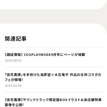
関連記事
【雑誌情報】 COSPLAYMODE9月号にページが掲載
2020.08.03
「徒花異譚」を手掛けた海原望×大石竜子 作品の合同コラボカ
フェが開催！
2022.02.25
【徒花異譚】サウンドトラック限定盤BOXイラスト&各店舗特典
画像を公開！