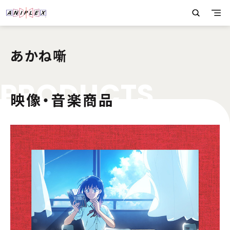
あかね噺
P
R
O
D
U
C
T
S
映像・音楽商品