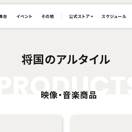
舞台
イベント
その他
公式ストア
スケジュール
将国のアルタイル
P
R
O
D
U
C
T
映像・音楽商品