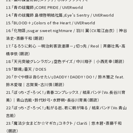
13.「青の祓魔師」CORE PRIDE / UVERworld
14.「青の祓魔師 島根啓明結社篇」Eye's Sentry / UVERworld
15.「BLOOD＋」Colors of the Heart / UVERworld
16.「化物語」sugar sweet nightmare / 羽川 翼（CV.堀江由衣）｜神谷
浩史・斎藤千和（朗読）
17.「るろうに剣心 －明治剣客浪漫譚－」切っ先 / Reol｜斉藤壮馬・高
橋李依（朗読）
18.「天元突破グレンラガン」空色デイズ / 中川翔子｜小西克幸（朗読）
19.「銀魂」曇天 / DOES
20.「かぐや様は告らせたい」DADDY ! DADDY ! DO ! / 鈴木雅之 feat.
鈴木愛理｜古賀葵・古川慎（朗読）
21.「ぼっち・ざ・ろっく！」青春コンプレックス / 結束バンド（Vo.長谷川育
美）｜青山吉能・鈴代紗弓・水野朔・長谷川育美（朗読）
22.「ぼっち・ざ・ろっく！」転がる岩、君に朝が降る / 結束バンド（Vo.青山
吉能）
23.「魔法少女まどか☆マギカ」コネクト / ClariS｜悠木碧・斎藤千和
（朗読）