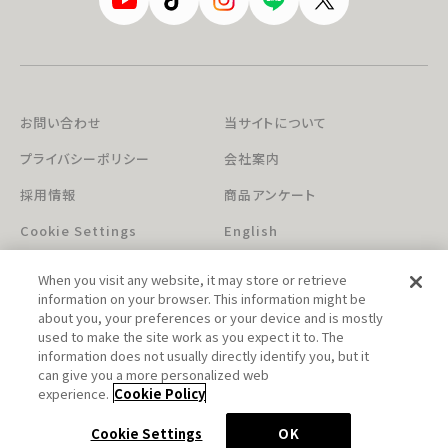
お問い合わせ
当サイトについて
プライバシーポリシー
会社案内
採用情報
商品アンケート
Cookie Settings
English
When you visit any website, it may store or retrieve
information on your browser. This information might be
about you, your preferences or your device and is mostly
used to make the site work as you expect it to. The
information does not usually directly identify you, but it
can give you a more personalized web
このホームページに掲載されている著作物の無断利用を禁じます。
experience.
Cookie Policy
© Aniplex Inc. All rights reserved.
Cookie Settings
OK