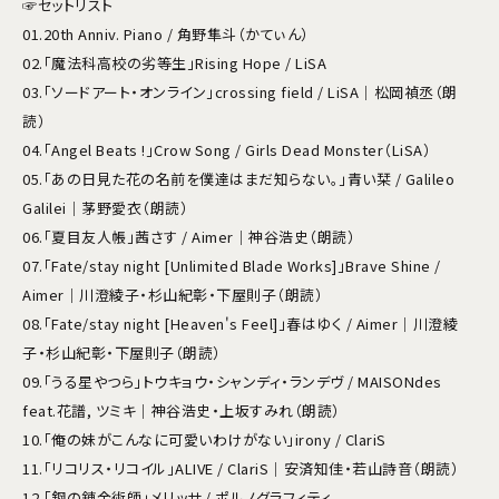
☞セットリスト
01.20th Anniv. Piano / 角野隼斗（かてぃん）
02.「魔法科高校の劣等生」Rising Hope / LiSA
03.「ソードアート・オンライン」crossing field / LiSA｜松岡禎丞（朗
読）
04.「Angel Beats !」Crow Song / Girls Dead Monster（LiSA）
05.「あの日見た花の名前を僕達はまだ知らない。」青い栞 / Galileo
Galilei｜茅野愛衣（朗読）
06.「夏目友人帳」茜さす / Aimer｜神谷浩史（朗読）
07.「Fate/stay night [Unlimited Blade Works]」Brave Shine /
Aimer｜川澄綾子・杉山紀彰・下屋則子（朗読）
08.「Fate/stay night [Heaven's Feel]」春はゆく / Aimer｜川澄綾
子・杉山紀彰・下屋則子（朗読）
09.「うる星やつら」トウキョウ・シャンディ・ランデヴ / MAISONdes
feat.花譜, ツミキ｜神谷浩史・上坂すみれ（朗読）
10.「俺の妹がこんなに可愛いわけがない」irony / ClariS
11.「リコリス・リコイル」ALIVE / ClariS｜安済知佳・若山詩音（朗読）
12.「鋼の錬金術師」メリッサ / ポルノグラフィティ