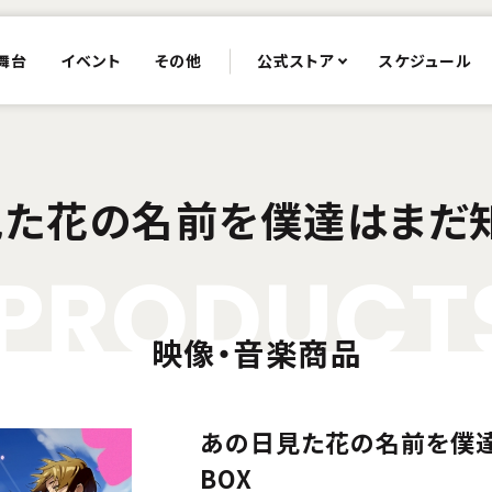
舞台
イベント
その他
公式ストア
スケジュール
た花の名前を僕達はまだ
P
R
O
D
U
C
T
映像・音楽商品
あの日見た花の名前を僕達は
BOX