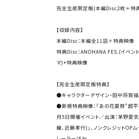
完全生産限定版(本編Disc2枚＋特典D
【収録内容】
本編Disc：本編全11話＋特典映像
特典Disc：ANOHANA FES.(イ
マ)+特典映像
【完全生産限定版特典】
●キャラクターデザイン・田中将賀描
●新規特典映像：「あの花夏祭"超平和
月5日開催イベント／出演：茅野愛衣
織、近藤孝行)」、ノンクレジットOPムー
レーラーほか