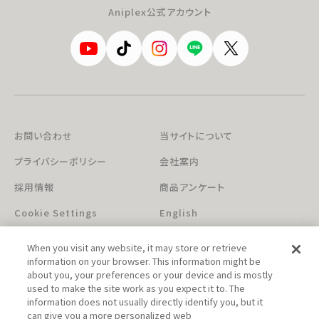
Aniplex公式アカウント
お問い合わせ
当サイトについて
プライバシーポリシー
会社案内
採用情報
商品アンケート
Cookie Settings
English
When you visit any website, it may store or retrieve
information on your browser. This information might be
about you, your preferences or your device and is mostly
used to make the site work as you expect it to. The
information does not usually directly identify you, but it
can give you a more personalized web