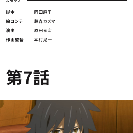
スタッフ
脚本
岡田麿里
絵コンテ
藤森カズマ
演出
原田孝宏
作画監督
本村晃一
第7話