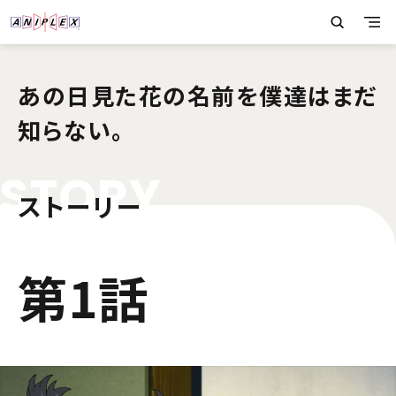
あの日見た花の名前を僕達はまだ
知らない。
S
T
O
R
Y
ストーリー
1
第1話