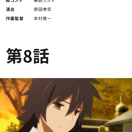
絵コンテ
藤森カズマ
演出
原田孝宏
作画監督
本村晃一
第8話