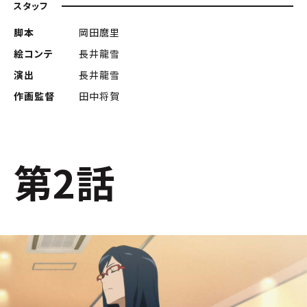
スタッフ
脚本
岡田麿里
絵コンテ
長井龍雪
演出
長井龍雪
作画監督
田中将賀
第2話