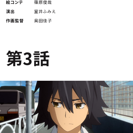
絵コンテ
篠原俊哉
演出
室井ふみえ
作画監督
奥田佳子
第3話