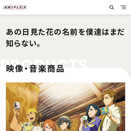
あの日見た花の名前を僕達はまだ
知らない。
P
R
O
D
U
C
T
S
映像・音楽商品