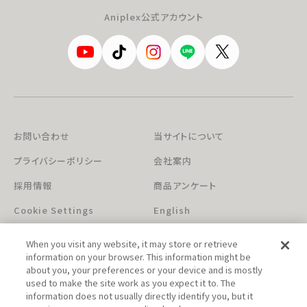
Aniplex公式アカウント
お問い合わせ
当サイトについて
プライバシーポリシー
会社案内
採用情報
商品アンケート
Cookie Settings
English
When you visit any website, it may store or retrieve
information on your browser. This information might be
about you, your preferences or your device and is mostly
used to make the site work as you expect it to. The
information does not usually directly identify you, but it