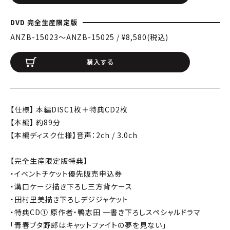
DVD 完全生産限定版
ANZB-15023〜ANZB-15025 / ¥8,580(税込)
購入する
【仕様】 本編DISC1枚＋特典CD2枚
【本編】 約89分
【本編ディスク仕様】音声：2ch / 3.0ch
【完全生産限定版特典】
・イベントチケット優先販売申込券
・溝口ケージ描き下ろし三方背ケース
・田村里美描き下ろしデジジャケット
・特典CD① 原作者・鴨志田 一書き下ろしスペシャルドラマ
「青春ブタ野郎はキャットファイトの夢を見ない」