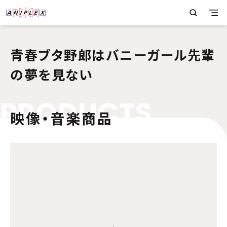
青春ブタ野郎はバニーガール先輩
の夢を見ない
P
R
O
D
U
C
T
S
映像・音楽商品