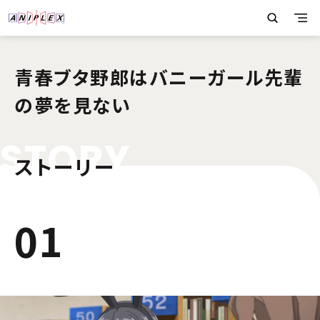
青春ブタ野郎はバニーガール先輩
の夢を見ない
S
T
O
R
Y
ストーリー
1
01