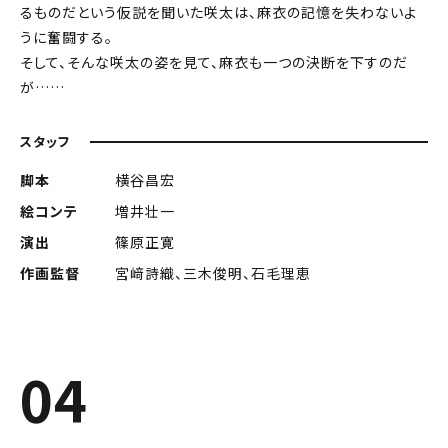
るものだという仮説を聞いた咲太は、麻衣の記憶を失わないよ
うに奮闘する。
そして、そんな咲太の姿を見て、麻衣も一つの決断を下すのだ
が……
スタッフ
脚本
横谷昌宏
絵コンテ
増井壮一
演出
篠原正寛
作画監督
宮﨑詩織、三木俊明、石毛理恵
04