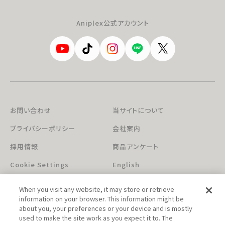
Aniplex公式アカウント
お問い合わせ
当サイトについて
プライバシーポリシー
会社案内
採用情報
商品アンケート
Cookie Settings
English
When you visit any website, it may store or retrieve
information on your browser. This information might be
about you, your preferences or your device and is mostly
used to make the site work as you expect it to. The