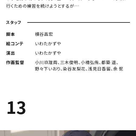
行くための練習を続けようとするが…
スタッフ
脚本
横谷昌宏
絵コンテ
いわたかずや
演出
いわたかずや
作画監督
小川玖理周、三木俊明、小橋弘侑、都築 遥、
野々下いおり、染谷友梨花、浅見日香留、余 怩
13