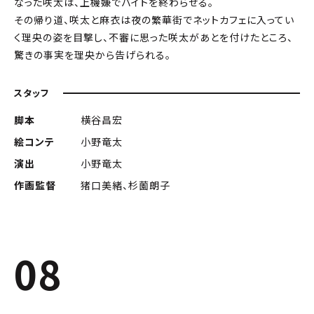
なった咲太は、上機嫌でバイトを終わらせる。
その帰り道、咲太と麻衣は夜の繁華街でネットカフェに入ってい
く理央の姿を目撃し、不審に思った咲太があとを付けたところ、
驚きの事実を理央から告げられる。
スタッフ
脚本
横谷昌宏
絵コンテ
小野竜太
演出
小野竜太
作画監督
猪口美緒、杉薗朗子
08