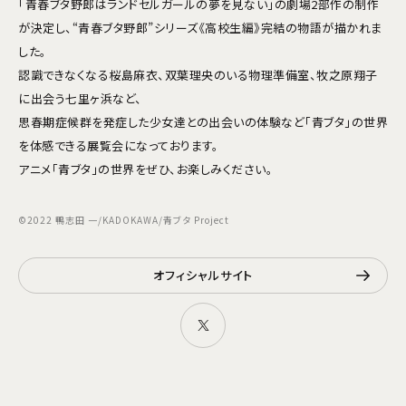
「青春ブタ野郎はランドセルガールの夢を見ない」の劇場2部作の制作
が決定し、“青春ブタ野郎”シリーズ《高校生編》完結の物語が描かれま
した。
認識できなくなる桜島麻衣、双葉理央のいる物理準備室、牧之原翔子
に出会う七里ヶ浜など、
思春期症候群を発症した少女達との出会いの体験など「青ブタ」の世界
を体感できる展覧会になっております。
アニメ「青ブタ」の世界をぜひ、お楽しみください。
©2022 鴨志田 一/KADOKAWA/青ブタ Project
オフィシャルサイト