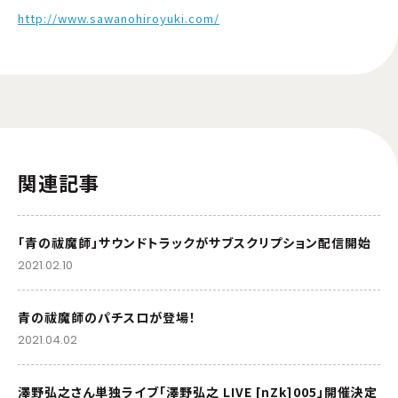
http://www.sawanohiroyuki.com/
関連記事
「青の祓魔師」サウンドトラックがサブスクリプション配信開始
2021.02.10
青の祓魔師のパチスロが登場！
2021.04.02
澤野弘之さん単独ライブ「澤野弘之 LIVE [nZk]005」開催決定