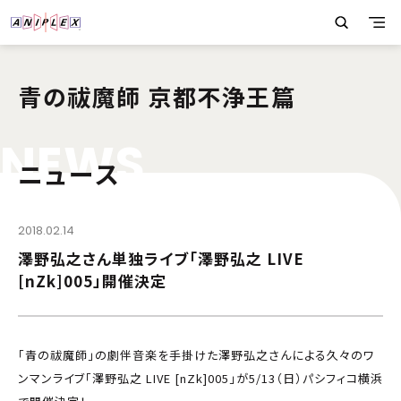
青の祓魔師 京都不浄王篇
N
E
W
S
ニュース
2018.02.14
澤野弘之さん単独ライブ「澤野弘之 LIVE
[nZk]005」開催決定
「青の祓魔師」の劇伴音楽を手掛けた澤野弘之さんによる久々のワ
ンマンライブ「澤野弘之 LIVE [nZk]005」が5/13（日）パシフィコ横浜