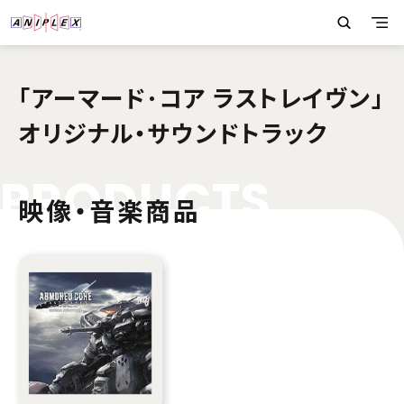
「アーマード･コア ラストレイヴン」
オリジナル・サウンドトラック
P
R
O
D
U
C
T
S
映像・音楽商品