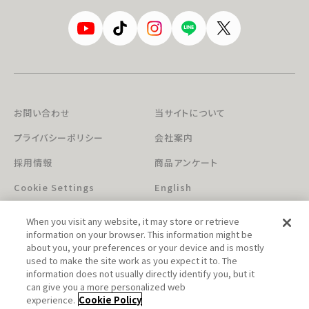
お問い合わせ
当サイトについて
プライバシーポリシー
会社案内
採用情報
商品アンケート
Cookie Settings
English
When you visit any website, it may store or retrieve
information on your browser. This information might be
about you, your preferences or your device and is mostly
used to make the site work as you expect it to. The
information does not usually directly identify you, but it
can give you a more personalized web
このホームページに掲載されている著作物の無断利用を禁じます。
experience.
Cookie Policy