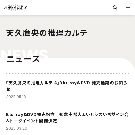
天久鷹央の推理カルテ
N
E
W
S
ニュース
『天久鷹央の推理カルテ 4』Blu-ray&DVD 発売延期のお知ら
せ
2025.05.16
Blu-ray＆DVD発売記念｜知念実希人&いとうのいぢサイン会
＆トークイベント開催決定！
2025.03.20