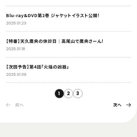
Blu-ray&DVD第2巻 ジャケットイラスト公開！
2025.01.23
【特番】天久鷹央の休診日｜高尾山で鷹央さーん！
2025.01.18
【次回予告】第4話「火焔の凶器」
2025.01.09
1
2
3
前へ
次へ