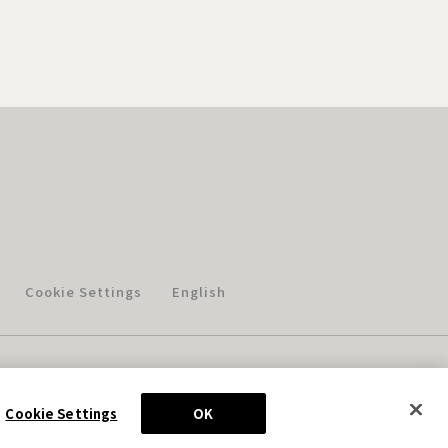
Cookie Settings
English
このホームページに掲載されている著作物の無断利用を禁じます。
© Aniplex Inc. All rights reserved.
Cookie Settings
OK