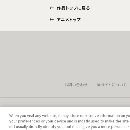
作品トップに戻る
アニメトップ
お問い合わせ
当サイトについて
When you visit any website, it may store or retrieve information on y
your preferences or your device and is mostly used to make the site 
not usually directly identify you, but it can give you a more personal