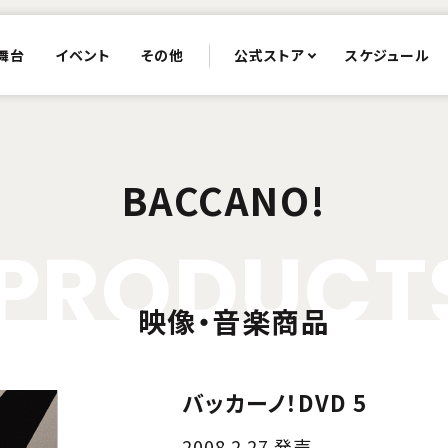
舞台
イベント
その他
公式ストア
スケジュール
BACCANO!
P
R
O
D
U
C
T
映像・音楽商品
バッカーノ！DVD 5
2008.2.27 発売