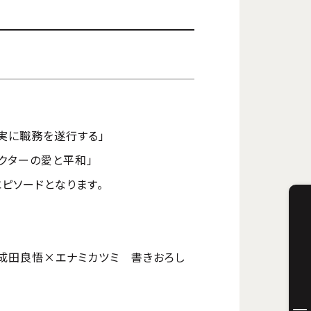
忠実に職務を遂行する」
ペクターの愛と平和」
エピソードとなります。
 成田良悟×エナミカツミ 書きおろし