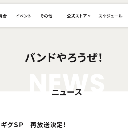
舞台
イベント
その他
公式ストア
スケジュール
バンドやろうぜ！
N
E
W
S
ニュース
・ギグＳＰ 再放送決定！