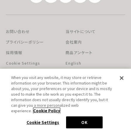
お問い合わせ
当サイトについて
プライバシーポリシー
会社案内
採用情報
商品アンケート
Cookie Settings
English
When you visit any website, it may store or retrieve
information on your browser. This information might be
about you, your preferences or your device and is mostly
used to make the site work as you expect it to. The
information does not usually directly identify you, but it
can give you a more personalized web
このホームページに掲載されている著作物の無断利用を禁じます。
experience.
Cookie Policy
© Aniplex Inc. All rights reserved.
Cookie Settings
OK