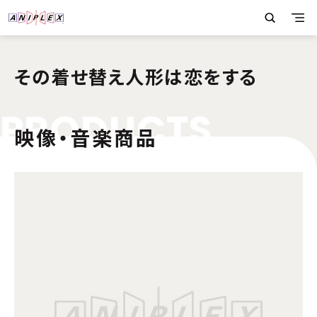
その着せ替え人形は恋をする
P
R
O
D
U
C
T
S
映像・音楽商品