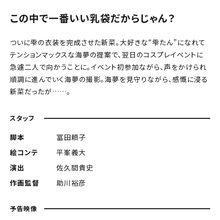
この中で一番いい乳袋だからじゃん？
ついに雫の衣装を完成させた新菜。大好きな“雫たん”になれて
テンションマックスな海夢の提案で、翌日のコスプレイベントに
急遽二人で向かうことに。イベント初参加ながら、声をかけられ
順調に進んでいく海夢の撮影。海夢を見守りながら、感慨に浸る
新菜だったが……。
スタッフ
脚本
冨田頼子
絵コンテ
平峯義大
演出
佐久間貴史
作画監督
助川裕彦
予告映像