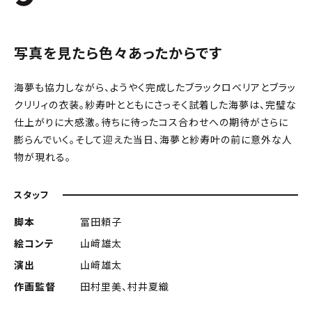
写真を見たら色々あったからです
海夢も協力しながら、ようやく完成したブラックロベリアとブラッ
クリリィの衣装。紗寿叶とともにさっそく試着した海夢は、完璧な
仕上がりに大感激。待ちに待ったコス合わせへの期待がさらに
膨らんでいく。そして迎えた当日、海夢と紗寿叶の前に意外な人
物が現れる。
スタッフ
脚本
冨田頼子
絵コンテ
山﨑雄太
演出
山﨑雄太
作画監督
田村里美、村井夏織