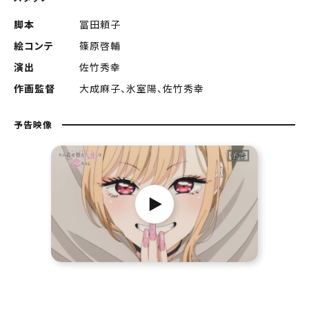
脚本
冨田頼子
絵コンテ
篠原啓輔
演出
佐竹秀幸
作画監督
大成麻子、氷室陽、佐竹秀幸
予告映像