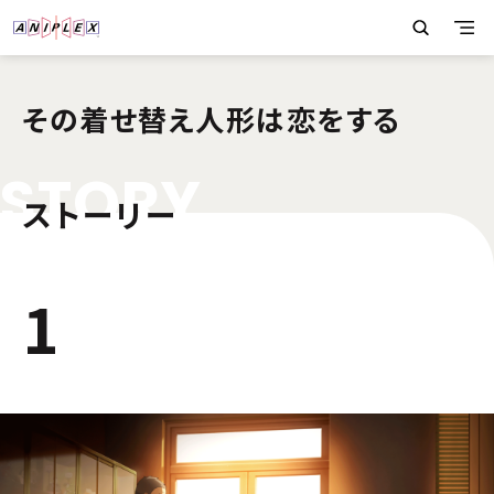
その着せ替え人形は恋をする
S
T
O
R
Y
ストーリー
1
1