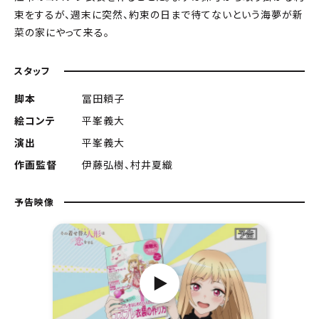
束をするが、週末に突然、約束の日まで待てないという海夢が新
菜の家にやって来る。
スタッフ
脚本
冨田頼子
絵コンテ
平峯義大
演出
平峯義大
作画監督
伊藤弘樹、村井夏織
予告映像