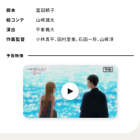
脚本
冨田頼子
絵コンテ
山﨑雄太
演出
平峯義大
作画監督
小林真平、田村里美、石田一将、山崎淳
予告映像