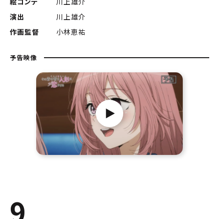
絵コンテ
川上雄介
演出
川上雄介
作画監督
小林恵祐
予告映像
9