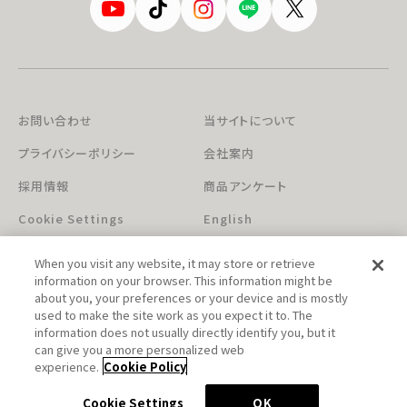
お問い合わせ
当サイトについて
プライバシーポリシー
会社案内
採用情報
商品アンケート
Cookie Settings
English
When you visit any website, it may store or retrieve
information on your browser. This information might be
about you, your preferences or your device and is mostly
used to make the site work as you expect it to. The
information does not usually directly identify you, but it
can give you a more personalized web
このホームページに掲載されている著作物の無断利用を禁じます。
experience.
Cookie Policy
© Aniplex Inc. All rights reserved.
Cookie Settings
OK