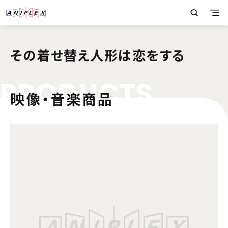
その着せ替え人形は恋をする
P
R
O
D
U
C
T
S
映像・音楽商品