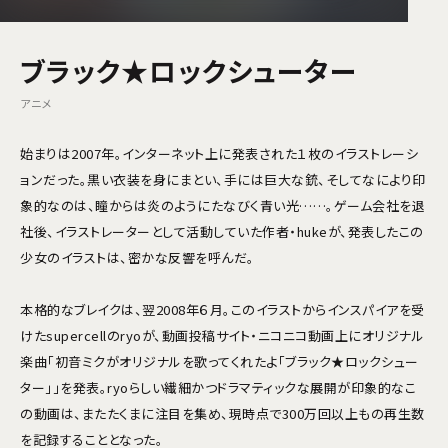
ブラック★ロックシューター
アニメ
始まりは2007年。インターネット上に発表された１枚のイラストレーシ
ョンだった。黒い衣装を身にまとい、手には巨大な銃、そしてなにより印
象的なのは、瞳からは炎のようにたなびく青い光……。ゲーム会社を退
社後、イラストレーターとして活動していた作者・hukeが、発表したこの
少女のイラストは、密かな反響を呼んだ。
本格的なブレイクは、翌2008年６月。このイラストからインスパイアを受
けたsupercellのryoが、動画投稿サイト・ニコニコ動画上にオリジナル
楽曲「初音ミクがオリジナルを歌ってくれたよ「ブラック★ロックシュー
ター」」を発表。ryoらしい繊細かつドラマティックな展開が印象的なこ
の動画は、またたくまに注目を集め、現時点で300万回以上もの再生数
を記録することとなった。