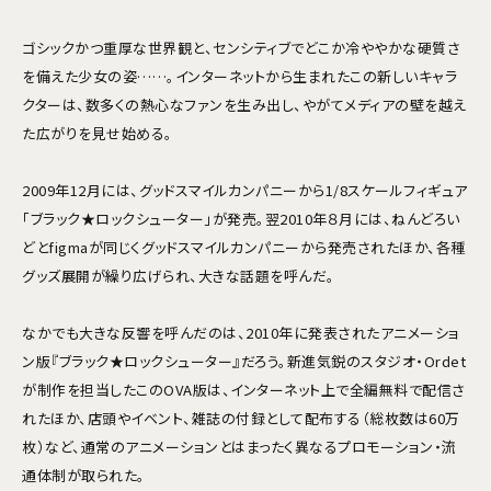
ゴシックかつ重厚な世界観と、センシティブでどこか冷ややかな硬質さ
を備えた少女の姿……。インターネットから生まれたこの新しいキャラ
クターは、数多くの熱心なファンを生み出し、やがてメディアの壁を越え
た広がりを見せ始める。
2009年12月には、グッドスマイルカンパニーから1/8スケールフィギュア
「ブラック★ロックシューター」が発売。翌2010年８月には、ねんどろい
どとfigmaが同じくグッドスマイルカンパニーから発売されたほか、各種
グッズ展開が繰り広げられ、大きな話題を呼んだ。
なかでも大きな反響を呼んだのは、2010年に発表されたアニメーショ
ン版『ブラック★ロックシューター』だろう。新進気鋭のスタジオ・Ordet
が制作を担当したこのOVA版は、インターネット上で全編無料で配信さ
れたほか、店頭やイベント、雑誌の付録として配布する（総枚数は60万
枚）など、通常のアニメーションとはまったく異なるプロモーション・流
通体制が取られた。