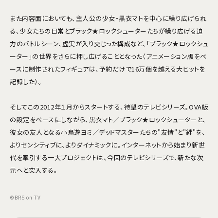
また内容面においても、主人公の少女・黒衣マトを中心に繰り広げられ
る、少女たちの日常とブラック★ロックシューターたちが繰り広げる迫
力のバトルシーン、虚実が入り交じった構成など、「ブラック★ロックシュ
ーター」の世界をさらに押し広げることとなった（アニメーション版をベ
ースに制作されたフィギュアは、予約だけで16万個を越える大ヒットを
記録した）。
そしてこの2012年１月からスタートする、待望のテレビシリーズ。OVA版
の設定をベースにしながら、黒衣マト／ブラック★ロックシューターと、
彼女の友人となる小鳥遊ヨミ／デッドマスターたちの"友情"と"絆"を、
よりセンシティブに、よりダイナミックに。インターネットから始まり新世
代を牽引する一大プロジェクトは、今回のテレビシリーズで、新たな次
元へと突入する。
©BRS on TV