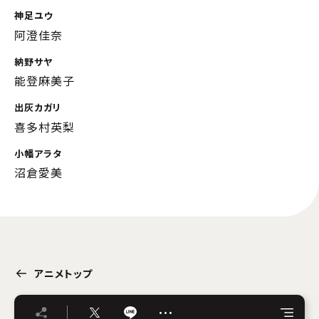
神足ユウ
阿澄佳奈
納野サヤ
能登麻美子
出灰カガリ
喜多村英梨
小幡アラタ
沼倉愛美
アニメトップ
…