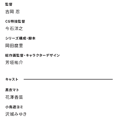
監督
吉岡 忍
CG特技監督
今石洋之
シリーズ構成・脚本
岡田麿里
総作画監督・キャラクターデザイン
芳垣祐介
キャスト
黒衣マト
花澤香菜
小鳥遊ヨミ
沢城みゆき