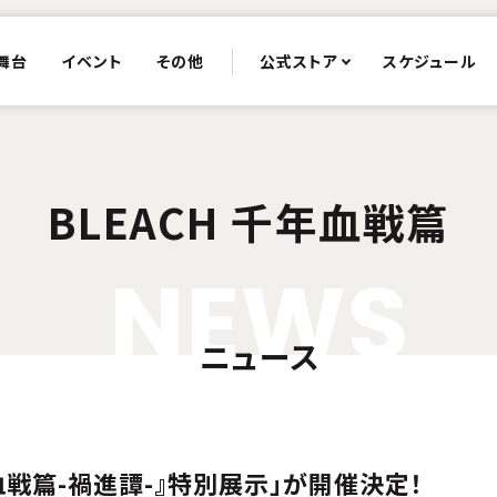
舞台
イベント
その他
公式ストア
スケジュール
BLEACH 千年血戦篇
N
E
W
S
ニュース
年血戦篇-禍進譚-』特別展示」が開催決定！