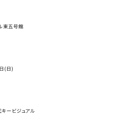
ビル東五号館
日(日)
歴代キービジュアル