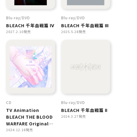
Blu-ray
DVD
Blu-ray
DVD
BLEACH 千年血戦篇 Ⅳ
BLEACH 千年血戦篇 Ⅲ
2027.2.10発売
2025.5.28発売
CD
Blu-ray
DVD
TV Animation
BLEACH 千年血戦篇 Ⅱ
BLEACH THE BLOOD
2024.3.27発売
WARFARE Original
Soundtrack Ⅱ
2024.12.18発売