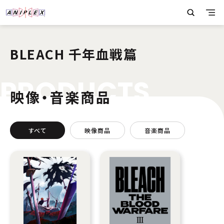
BLEACH 千年血戦篇
P
R
O
D
U
C
T
S
映像・音楽商品
すべて
映像商品
音楽商品