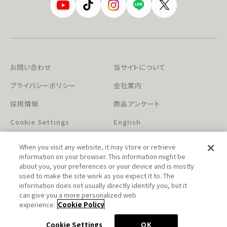
お問い合わせ
当サイトについて
プライバシーポリシー
会社案内
採用情報
商品アンケート
Cookie Settings
English
When you visit any website, it may store or retrieve
information on your browser. This information might be
about you, your preferences or your device and is mostly
used to make the site work as you expect it to. The
information does not usually directly identify you, but it
can give you a more personalized web
このホームページに掲載されている著作物の無断利用を禁じます。
experience.
Cookie Policy
© Aniplex Inc. All rights reserved.
Cookie Settings
OK