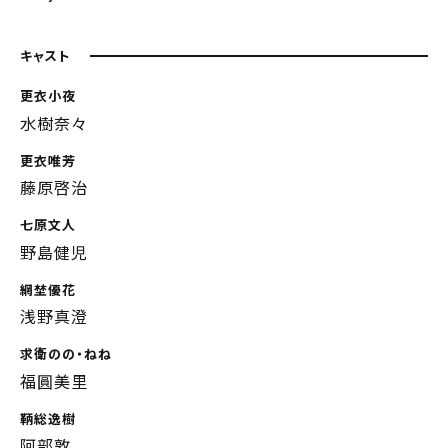
キャスト
更衣小夜
水樹奈々
更衣唯芳
藤原啓治
七原文人
野島健児
網埜優花
浅野真澄
求衛のの・ねね
福圓美里
鞆総逸樹
阿部敦