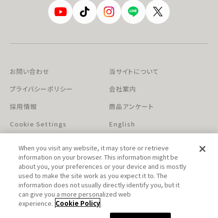
お問い合わせ
当サイトについて
プライバシーポリシー
会社案内
採用情報
商品アンケート
Cookie Settings
English
When you visit any website, it may store or retrieve
information on your browser. This information might be
about you, your preferences or your device and is mostly
used to make the site work as you expect it to. The
information does not usually directly identify you, but it
can give you a more personalized web
このホームページに掲載されている著作物の無断利用を禁じます。
experience.
Cookie Policy