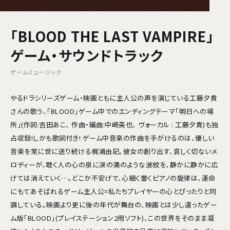
「BLOOD THE LAST VAMPIRE」
ゲーム・サウンドトラック
ゲームミュージック
やるドラシリーズゲーム・映画ともに主人公の声を演じている工藤夕貴
さんの歌う、「BLOOD」ゲーム中でのエンディングテーマ「明日への場
所」(作詞:吉田あこ、 作曲・編曲:中崎英也、 ヴォーカル : 工藤夕貴)も独
占収録!しかも歌詞付き! ゲーム中音楽の作曲を手がけるのは、優しい
音楽を常に世に送り続ける梶浦由記。彼女の創り出す、哀しく切ないメ
ロディーが、聴く人の心の泉に涙の滴のような波紋を、静かに静かに広
げては消えていく…。どこか不安げで、心細く響くピアノの旋律は、運命
にもてあそばれるゲーム主人公=私たちプレイヤーの心とぴったりと同
調している。映画より更に後の年代が舞台の、映画とは少し違ったゲー
ム版「BLOOD」(プレイステーション2用ソフト)、この世界をそのまま凝