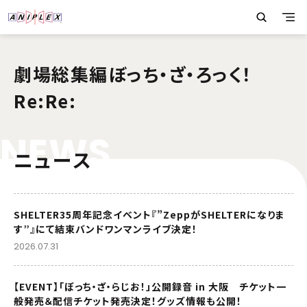
劇場総集編ぼっち・ざ・ろっく！
Re:Re:
N
E
W
S
ニュース
SHELTER35周年記念イベント『”ZeppがSHELTERになりま
す”』にて結束バンドワンマンライブ決定！
2026.07.31
【EVENT】「ぼっち・ざ・らじお！」公開録音 in 大阪 チケット一
般発売＆配信チケット発売決定！グッズ情報も公開！