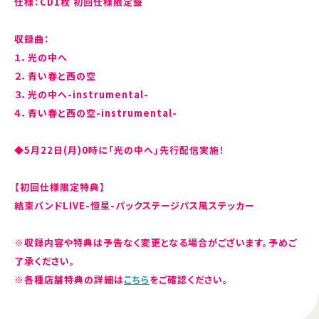
仕様：CD1枚 初回仕様限定盤
収録曲：
１．光の中へ
２．青い春と西の空
３．光の中へ-instrumental-
４．青い春と西の空-instrumental-
◆5月22日(月)0時に「光の中へ」先行配信実施！
【初回仕様限定特典】
結束バンドLIVE-恒星-パックステージパス風ステッカー
※収録内容や特典は予告なく変更となる場合がございます。予めご
了承ください。
※各種店舗特典の詳細は
こちら
をご確認ください。