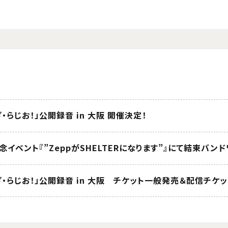
・ざ・らじお！」公開録音 in 大阪 開催決定！
記念イベント『”ZeppがSHELTERになります”』にて結束バ
ち・ざ・らじお！」公開録音 in 大阪 チケット一般発売＆配信チ