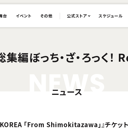
舞台
イベント
その他
公式ストア
スケジュール
集編ぼっち・ざ・ろっく！ Re
N
E
W
S
ニュース
in KOREA 「From Shimokitazawa」』