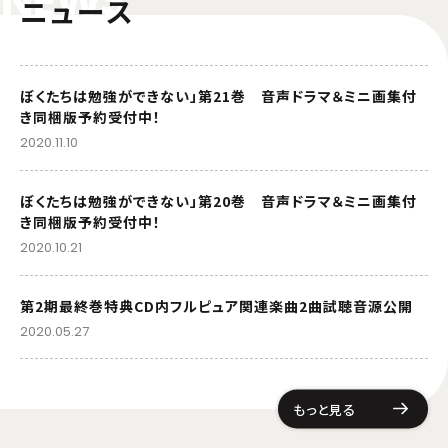
N
E
W
S
ニュース
ぼくたちは勉強ができない」第21巻 音声ドラマ＆ミニ画集付
き同梱版予約受付中！
2020.11.10
ぼくたちは勉強ができない」第20巻 音声ドラマ＆ミニ画集付
き同梱版予約受付中！
2020.10.21
第2期最終巻特典CD内フルピュア関連楽曲2曲試聴音源公開
2020.05.27
もっと見る