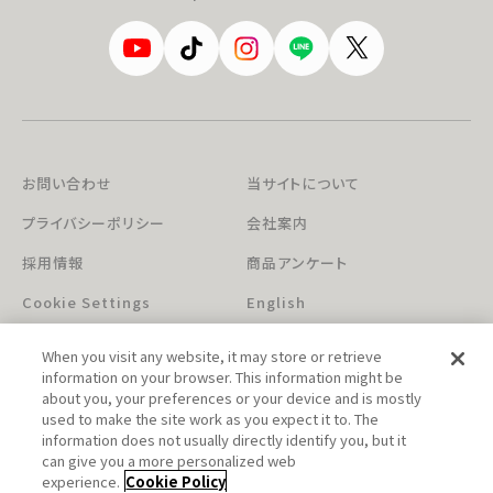
お問い合わせ
当サイトについて
プライバシーポリシー
会社案内
採用情報
商品アンケート
Cookie Settings
English
When you visit any website, it may store or retrieve
information on your browser. This information might be
about you, your preferences or your device and is mostly
used to make the site work as you expect it to. The
information does not usually directly identify you, but it
can give you a more personalized web
このホームページに掲載されている著作物の無断利用を禁じます。
experience.
Cookie Policy