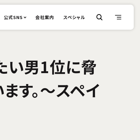
公式SNS
会社案内
スペシャル
たい男1位に脅
います。～スペイ