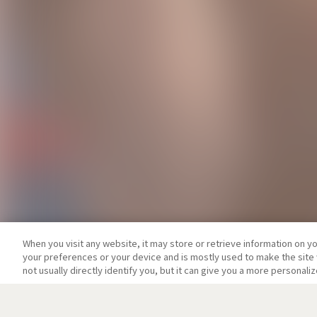
When you visit any website, it may store or retrieve information on y
your preferences or your device and is mostly used to make the site 
not usually directly identify you, but it can give you a more personal