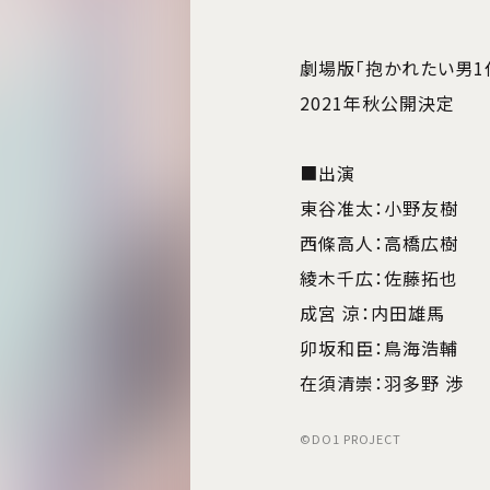
劇場版「抱かれたい男1
2021年秋公開決定
■出演
東谷准太：小野友樹
西條高人：高橋広樹
綾木千広：佐藤拓也
成宮 涼：内田雄馬
卯坂和臣：鳥海浩輔
在須清崇：羽多野 渉
©DO1 PROJECT