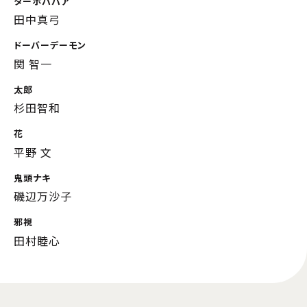
ターボババア
田中真弓
ドーバーデーモン
関 智一
太郎
杉田智和
花
平野 文
鬼頭ナキ
磯辺万沙子
邪視
田村睦心