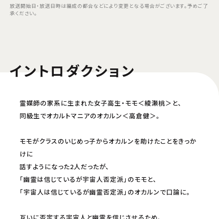
放送開始日・放送日時は編成の都合などにより変更となる場合がございます。予めご了
承ください。
イントロダクション
霊媒師の家系に生まれた女子高生・モモ＜綾瀬桃＞と、
同級生でオカルトマニアのオカルン＜高倉健＞。
モモがクラスのいじめっ子からオカルンを助けたことをきっか
けに
話すようになった2人だったが、
「幽霊は信じているが宇宙人否定派」のモモと、
「宇宙人は信じているが幽霊否定派」のオカルンで口論に。
互いに否定する宇宙人と幽霊を信じさせるため、