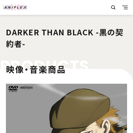
DARKER THAN BLACK -黒の契
約者-
P
R
O
D
U
C
T
S
映像・音楽商品