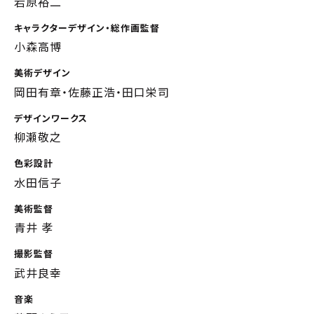
岩原裕二
キャラクターデザイン・総作画監督
小森高博
美術デザイン
岡田有章・佐藤正浩・田口栄司
デザインワークス
柳瀬敬之
色彩設計
水田信子
美術監督
青井 孝
撮影監督
武井良幸
音楽