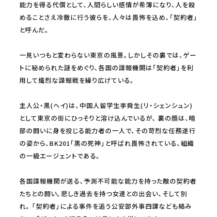
能力を得る代償として、人間らしい感情が希薄になり、人を殺
めることさえ冷徹に行う彼らを、人々は畏怖を込め、「契約者」
と呼んだ。
一見いつもと変わらない東京の風景。しかしその裏では、ゲー
トに秘められた謎をめぐり、各国の諜報機関は「契約者」を利
用して熾烈な諜報戦を繰り広げている。
主人公・黒(ヘイ)は、中国人留学生李舜生(リ・シェンシュン)
として東京の街にひっそりと溶け込んでいるが、 裏の顔は、暗
部の闘いに身を投じる能力者の一人で、その苛烈な任務遂行
の姿から、BK201「黒の死神」と呼ばれ畏怖されている、組織
の一級エージェントである。
各国諜報機関が送る、予測不可能な能力を持った敵の契約者
たちとの闘い。悲しき過去を持つ女達との出会い、そして別
れ。 「契約者」による事件を追う公安部外事四課なども絡み