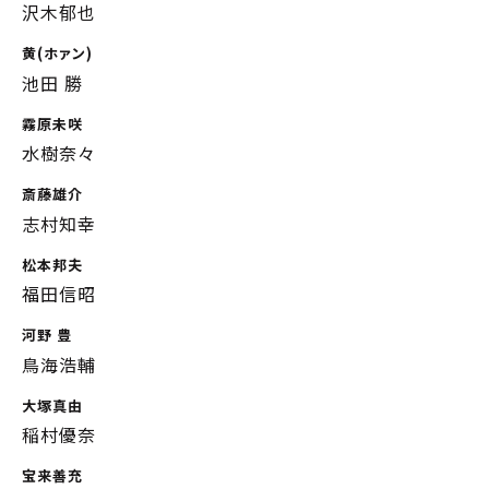
沢木郁也
黄(ホァン)
池田 勝
霧原未咲
水樹奈々
斎藤雄介
志村知幸
松本邦夫
福田信昭
河野 豊
鳥海浩輔
大塚真由
稲村優奈
宝来善充