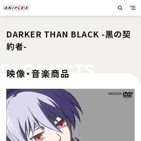
DARKER THAN BLACK -黒の契
約者-
P
R
O
D
U
C
T
S
映像・音楽商品