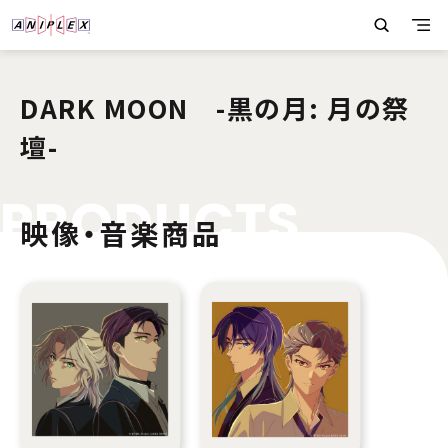
DARK MOON -黒の月: 月の祭
壇-
P
R
O
D
U
C
T
S
映像・音楽商品