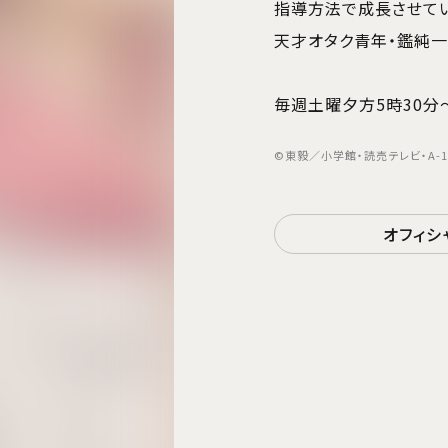
指導方法で成長させて
天才オタク青年・鑑純一
毎週土曜夕方5時30分～
©東毅／小学館・読売テレビ・A-1 Pi
オフィシ