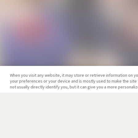
When you visit any website, it may store or retrieve information on y
your preferences or your device and is mostly used to make the site 
not usually directly identify you, but it can give you a more personal
ニュース