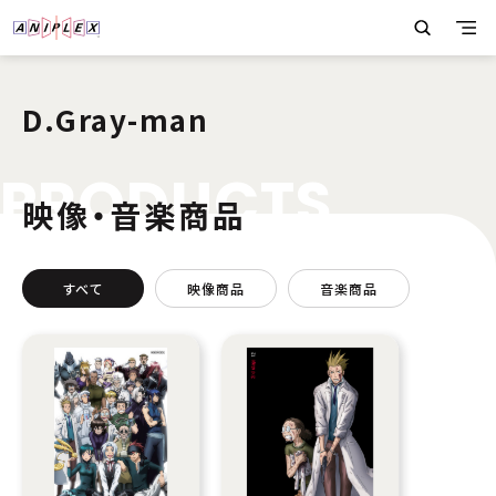
D.Gray-man
P
R
O
D
U
C
T
S
映像・音楽商品
すべて
映像商品
音楽商品