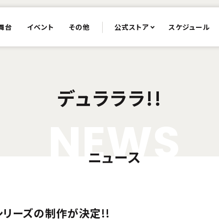
舞台
イベント
その他
公式ストア
スケジュール
デュラララ!!
N
E
W
S
ニュース
新シリーズの制作が決定!!