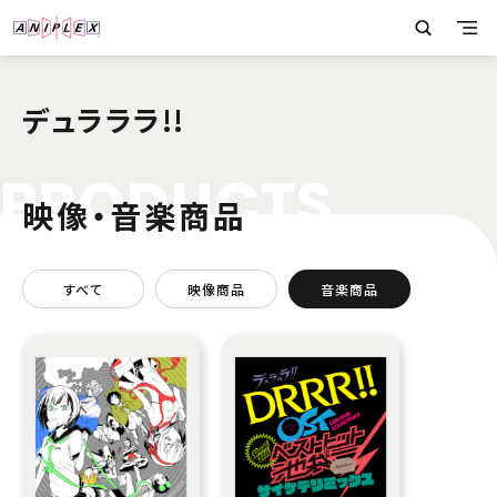
デュラララ!!
P
R
O
D
U
C
T
S
映像・音楽商品
すべて
映像商品
音楽商品