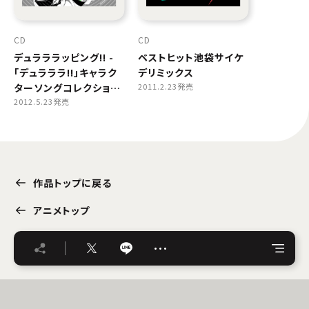
CD
CD
デュラララッピング!! -
ベストヒット池袋サイケ
「デュラララ!!」キャラク
デリミックス
ターソングコレクショ
2011.2.23発売
ン-
2012.5.23発売
作品トップに戻る
アニメトップ
…