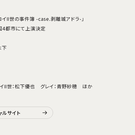
Ⅱ世の事件簿 -case.剥離城アドラ-」
全国4都市にて上演決定
木下
ロイⅡ世：松下優也 グレイ：青野紗穂 ほか
ャルサイト