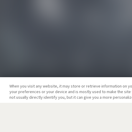
When you visit any website, it may store or retrieve information on y
your preferences or your device and is mostly used to make the site 
not usually directly identify you, but it can give you a more personal