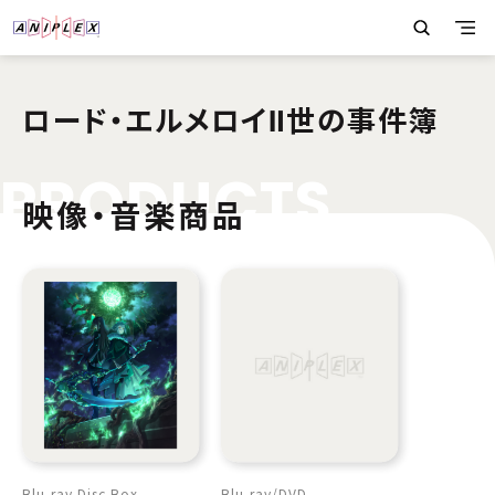
ロード・エルメロイⅡ世の事件簿
P
R
O
D
U
C
T
S
映像・音楽商品
Blu-ray Disc Box
Blu-ray
DVD