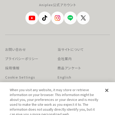
Aniplex公式アカウント
お問い合わせ
当サイトについて
プライバシーポリシー
会社案内
採用情報
商品アンケート
Cookie Settings
English
When you visit any website, it may store or retrieve
information on your browser. This information might be
about you, your preferences or your device and is mostly
used to make the site work as you expect it to. The
information does not usually directly identify you, but it
can give you a more personalized web