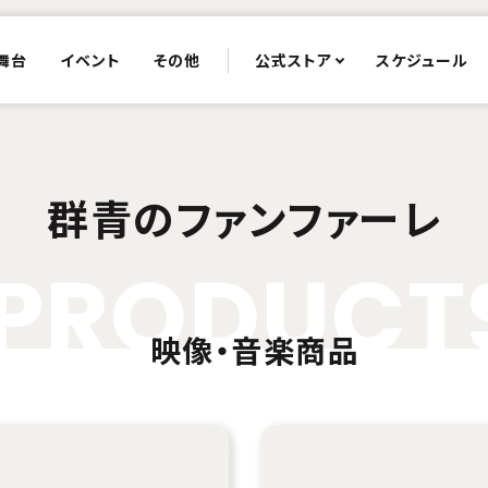
舞台
イベント
その他
公式ストア
スケジュール
群青のファンファーレ
P
R
O
D
U
C
T
映像・音楽商品