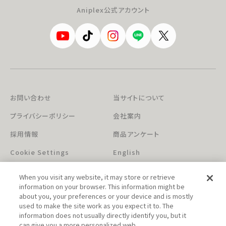
Aniplex公式アカウント
お問い合わせ
当サイトについて
プライバシーポリシー
会社案内
採用情報
商品アンケート
Cookie Settings
English
When you visit any website, it may store or retrieve
information on your browser. This information might be
about you, your preferences or your device and is mostly
used to make the site work as you expect it to. The
information does not usually directly identify you, but it
can give you a more personalized web