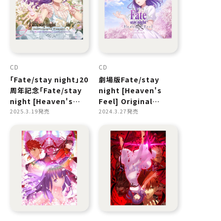
CD
CD
「Fate/stay night」20
劇場版Fate/stay
周年記念「Fate/stay
night [Heaven's
night [Heaven's
Feel] Original
Feel]」コンサート
2025.3.19発売
Soundtrack
2024.3.27発売