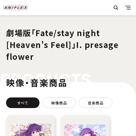
劇場版「Fate/stay night
[Heaven's Feel]」I. presage
flower
P
R
O
D
U
C
T
S
映像・音楽商品
すべて
映像商品
音楽商品