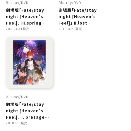
Blu-ray
DVD
Blu-ray
DVD
劇場版「Fate/stay
劇場版「Fate/stay
night [Heaven's
night [Heaven's
Feel]」 Ⅲ.spring
Feel]」 Ⅱ.lost
song
2021.3.31発売
butterfly
2019.8.21発売
Blu-ray
DVD
劇場版「Fate/stay
night [Heaven's
Feel]」 I. presage
flower
2018.5.9発売