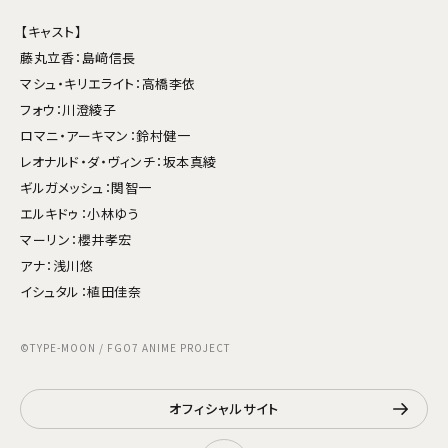
【キャスト】
藤丸立香：島﨑信長
マシュ・キリエライト：高橋李依
フォウ：川澄綾子
ロマニ・アーキマン：鈴村健一
レオナルド・ダ・ヴィンチ：坂本真綾
ギルガメッシュ：関智一
エルキドゥ：小林ゆう
マーリン：櫻井孝宏
アナ：浅川悠
イシュタル：植田佳奈
©TYPE-MOON / FGO7 ANIME PROJECT
オフィシャルサイト