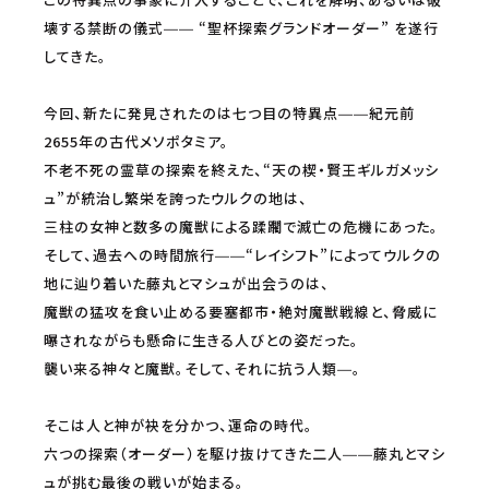
壊する禁断の儀式―― “聖杯探索グランドオーダー” を遂行
してきた。
今回、新たに発見されたのは七つ目の特異点――紀元前
2655年の古代メソポタミア。
不老不死の霊草の探索を終えた、“天の楔・賢王ギルガメッシ
ュ”が統治し繁栄を誇ったウルクの地は、
三柱の女神と数多の魔獣による蹂躙で滅亡の危機にあった。
そして、過去への時間旅行――“レイシフト”によってウルクの
地に辿り着いた藤丸とマシュが出会うのは、
魔獣の猛攻を食い止める要塞都市・絶対魔獣戦線と、脅威に
曝されながらも懸命に生きる人びとの姿だった。
襲い来る神々と魔獣。そして、それに抗う人類―。
そこは人と神が袂を分かつ、運命の時代。
六つの探索（オーダー）を駆け抜けてきた二人――藤丸とマシ
ュが挑む最後の戦いが始まる。