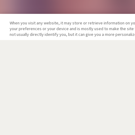
When you visit any website, it may store or retrieve information on y
your preferences or your device and is mostly used to make the site 
not usually directly identify you, but it can give you a more personal
ニュース
「Fate/Grand Or
2023.07.30
「Fate/Grand Ord
2023.07.30