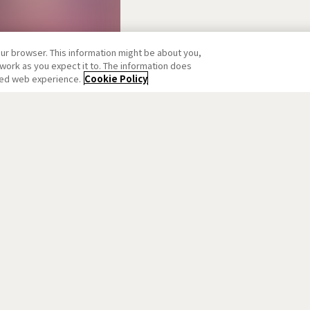
our browser. This information might be about you,
work as you expect it to. The information does
ized web experience.
Cookie Policy
der Fes. 2023 夏祭り ～8th Anniversary～」二日目が閉場
er Fes. 2023 夏祭り ～8th Anniversary～」