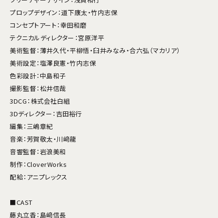
プロップデザイン：道下康太・竹内志保
コンセプトアート：幸田和磨
テクニカルディレクター：宮原洋平
美術監督：薄井久代・平柳悟・臼井みなみ・合六弘（マカリア）
美術設定：塩澤良憲・竹内志保
色彩設計：中島和子
撮影監督：松井信哉
3DCG：株式会社白組
3Dディレクター：吉田裕行
編集：三嶋章紀
音楽：芳賀敬太・川﨑龍
音響監督：岩浪美和
制作：CloverWorks
配給：アニプレックス
■CAST
藤丸立香：島﨑信長