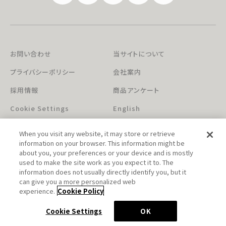
お問い合わせ
当サイトについて
プライバシーポリシー
会社案内
採用情報
商品アンケート
Cookie Settings
English
When you visit any website, it may store or retrieve
information on your browser. This information might be
about you, your preferences or your device and is mostly
used to make the site work as you expect it to. The
information does not usually directly identify you, but it
can give you a more personalized web
このホームページに掲載されている著作物の無断利用を禁じます。
experience.
Cookie Policy
© Aniplex Inc. All rights reserved.
Cookie Settings
OK