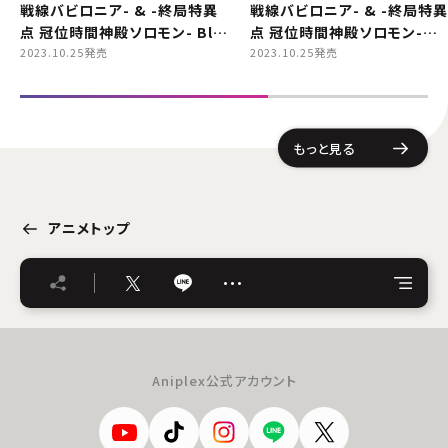
戦線バビロニア- & -終局特異
戦線バビロニア- & -終局特異
点 冠位時間神殿ソロモン- Blu-
点 冠位時間神殿ソロモン-
ray Disc Box Standard
2023.10.25発売
Original Soundtrack
2023.10.25発売
Edition
もっと見る
アニメトップ
…
Aniplex公式アカウント