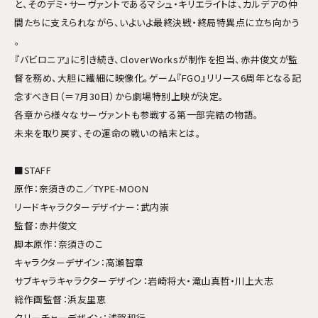
と、そのデミ・サーヴァントであるマシュ・キリエライトは、カルデアの仲
間たちに支えられながら、いよいよ最終決戦・終局特異点に立ち向かう
――。
『バビロニア』に引き続き、CloverWorksが制作を担当、赤井俊文が監
督を務め、大胆に繊細に映像化。ゲーム『FGO』リリース6周年となる記
念すべき日（＝7月30日）から劇場特別上映が決定。
各章から様々なサーヴァントも参戦する第一部完結の物語。
未来を取り戻す、その運命の戦いの結末とは――。
■STAFF
原作：奈須きのこ／TYPE-MOON
リードキャラクターデザイナー：武内崇
監督：赤井俊文
脚本原作：奈須きのこ
キャラクターデザイン：高瀬智章
サブキャラキャラクターデザイン：岩崎将大・滝山真哲・川上大志
総作画監督：浜友里恵
クリーチャーデザイン：浅賀和行