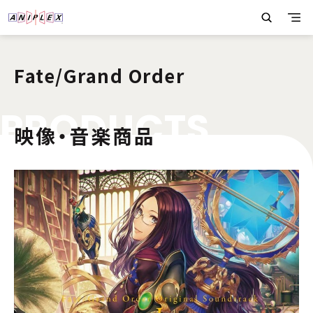
Fate/Grand Order
P
R
O
D
U
C
T
S
映像・音楽商品