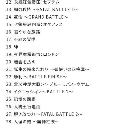
12. 永続狂気帝国：セプテム
13. 鋼の矜持 ～FATAL BATTLE 1～
14. 運命 ～GRAND BATTLE～
15. 封鎖終局四海：オケアノス
16. 賑やかな旅路
17. 不屈の覚悟
18. 絆
19. 死界魔霧都市：ロンドン
20. 暗雲を払え
21. 誕生の時来たれり ～御使いの四柱戦～
22. 勝利 ～BATTLE FINISH～
23. 北米神話大戦：イ・プルーリバス・ウナム
24. イグニッション ～BATTLE 2～
25. 記憶の回廊
26. 大統王行進曲
27. 解き放つ力 ～FATAL BATTLE 2～
28. 人理の錨 ～魔神柱戦～