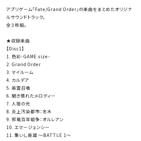
アプリゲーム「Fate/Grand Order」の楽曲をまとめたオリジナ
ルサウンドトラック。
全３枚組。
★収録楽曲
【Disc1】
1. 色彩-GAME size-
2. Grand Order
3. マイルーム
4. カルデア
5. 英霊召喚
6. 聞き慣れたメロディー
7. 人理の光
8. 炎上汚染都市：冬木
9. 邪竜百年戦争：オルレアン
10. エマージェンシー
11. 集いし英雄 ～BATTLE 1～