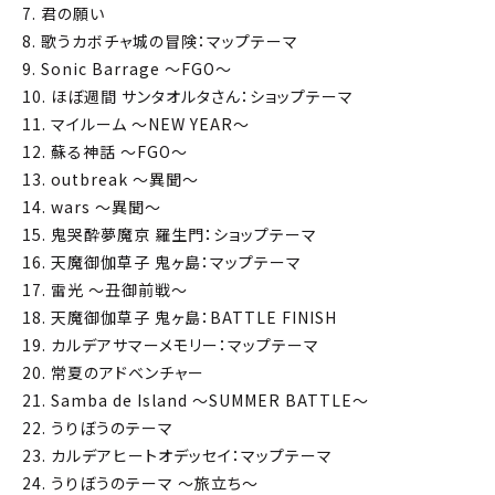
7. 君の願い
8. 歌うカボチャ城の冒険：マップテーマ
9. Sonic Barrage ～FGO～
10. ほぼ週間 サンタオルタさん：ショップテーマ
11. マイルーム ～NEW YEAR～
12. 蘇る神話 ～FGO～
13. outbreak ～異聞～
14. wars ～異聞～
15. 鬼哭酔夢魔京 羅生門：ショップテーマ
16. 天魔御伽草子 鬼ヶ島：マップテーマ
17. 雷光 ～丑御前戦～
18. 天魔御伽草子 鬼ヶ島：BATTLE FINISH
19. カルデアサマーメモリー：マップテーマ
20. 常夏のアドベンチャー
21. Samba de Island ～SUMMER BATTLE～
22. うりぼうのテーマ
23. カルデアヒートオデッセイ：マップテーマ
24. うりぼうのテーマ ～旅立ち～