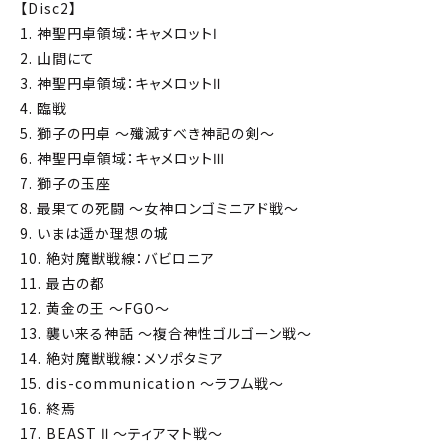
【Disc2】
1. 神聖円卓領域：キャメロットⅠ
2. 山間にて
3. 神聖円卓領域：キャメロットⅡ
4. 臨戦
5. 獅子の円卓 ～殲滅すべき神記の剣～
6. 神聖円卓領域：キャメロットⅢ
7. 獅子の玉座
8. 最果ての死闘 ～女神ロンゴミニアド戦～
9. いまは遥か理想の城
10. 絶対魔獣戦線：バビロニア
11. 最古の都
12. 黄金の王 ～FGO～
13. 襲い来る神話 ～複合神性ゴルゴーン戦～
14. 絶対魔獣戦線：メソポタミア
15. dis-communication ～ラフム戦～
16. 終焉
17. BEAST Ⅱ ～ティアマト戦～