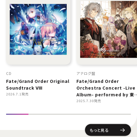
CD
アナログ盤
Fate/Grand Order Original
Fate/Grand Order
Soundtrack Ⅷ
Orchestra Concert -Live
2026.7.1発売
Album- performed by 東
都交響楽団
2025.7.30発売
もっと見る